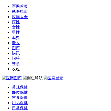
医网首页
就医指南
疾病大全
两性
女性
男性
母婴
老人
图库
快讯
问答
整形
收起
常规保健
部位保健
饮食保健
用品保健
日常保健