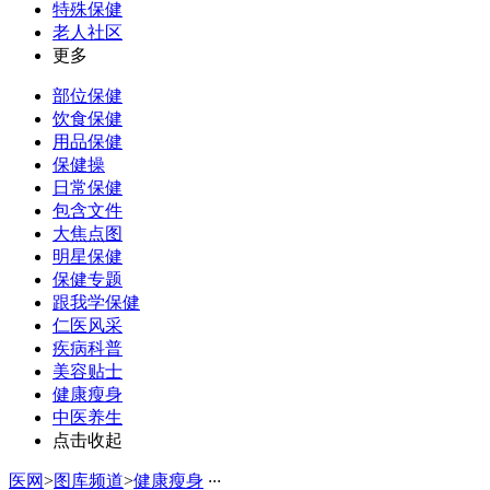
特殊保健
老人社区
更多
部位保健
饮食保健
用品保健
保健操
日常保健
包含文件
大焦点图
明星保健
保健专题
跟我学保健
仁医风采
疾病科普
美容贴士
健康瘦身
中医养生
点击收起
医网
>
图库频道
>
健康瘦身
·
·
·