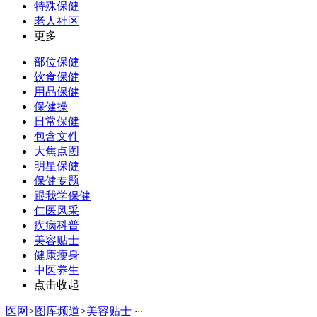
特殊保健
老人社区
更多
部位保健
饮食保健
用品保健
保健操
日常保健
包含文件
大焦点图
明星保健
保健专题
跟我学保健
仁医风采
疾病科普
美容贴士
健康瘦身
中医养生
点击收起
医网
>
图库频道
>
美容贴士
·
·
·