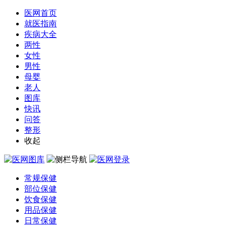
医网首页
就医指南
疾病大全
两性
女性
男性
母婴
老人
图库
快讯
问答
整形
收起
常规保健
部位保健
饮食保健
用品保健
日常保健