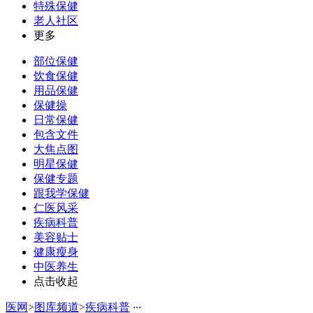
特殊保健
老人社区
更多
部位保健
饮食保健
用品保健
保健操
日常保健
包含文件
大焦点图
明星保健
保健专题
跟我学保健
仁医风采
疾病科普
美容贴士
健康瘦身
中医养生
点击收起
医网
>
图库频道
>
疾病科普
·
·
·