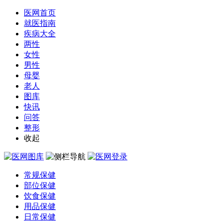
医网首页
就医指南
疾病大全
两性
女性
男性
母婴
老人
图库
快讯
问答
整形
收起
常规保健
部位保健
饮食保健
用品保健
日常保健