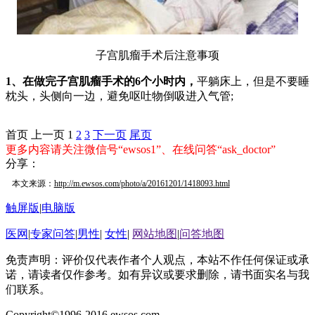
子宫肌瘤手术后注意事项
1、在做完子宫肌瘤手术的6个小时内，
平躺床上，但是不要睡
枕头，头侧向一边，避免呕吐物倒吸进入气管;
首页
上一页
1
2
3
下一页
尾页
更多内容请关注微信号“ewsos1”、在线问答“ask_doctor”
分享：
本文来源：
http://m.ewsos.com/photo/a/20161201/1418093.html
触屏版
|
电脑版
医网
|
专家问答
|
男性
|
女性
|
网站地图
|
问答地图
免责声明：评价仅代表作者个人观点，本站不作任何保证或承
诺，请读者仅作参考。如有异议或要求删除，请书面实名与我
们联系。
Copyright©1996-2016 ewsos.com